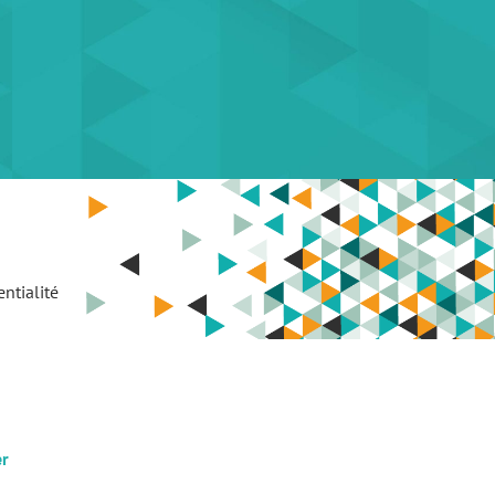
ntialité
er