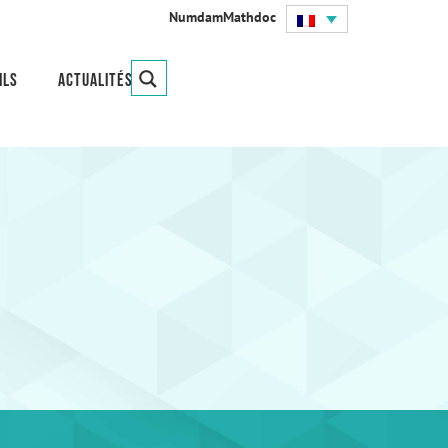
Numdam
Mathdoc
ils
Actualités