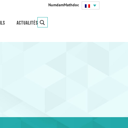
Numdam
Mathdoc
ils
Actualités