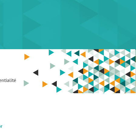
ntialité
er