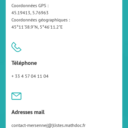
Coordonnées GPS :
45.19413, 5.76963
Coordonnées géographiques :
45°11'38.9"N, 5°46'11.2"E
Téléphone
+ 33 4 57 04 11 04
Adresses mail
contact-mersenne(@)listes.mathdoc.fr