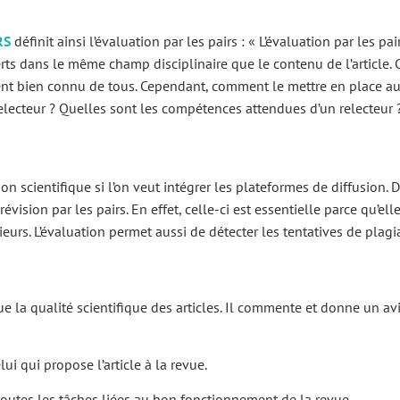
RS
définit ainsi l’évaluation par les pairs : « L’évaluation par les pa
rts dans le même champ disciplinaire que le contenu de l’article. C
ment bien connu de tous. Cependant, comment le mettre en place au
relecteur ? Quelles sont les compétences attendues d’un relecteur 
on scientifique si l’on veut intégrer les plateformes de diffusion. 
révision par les pairs. En effet, celle-ci est essentielle parce qu’el
eurs. L’évaluation permet aussi de détecter les tentatives de plagiat
ue la qualité scientifique des articles. Il commente et donne un avi
celui qui propose l’article à la revue.
e toutes les tâches liées au bon fonctionnement de la revue.