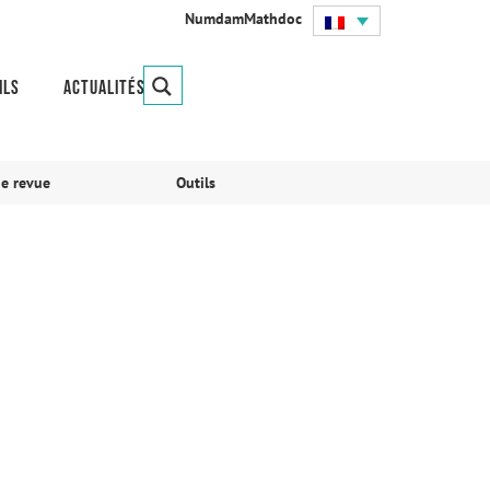
Numdam
Mathdoc
ils
Actualités
ne revue
Outils