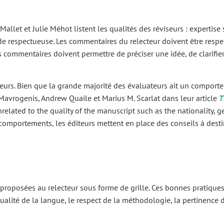
Mallet et Julie Méhot listent les qualités des réviseurs : expertise 
ude respectueuse. Les commentaires du relecteur doivent être respec
es commentaires doivent permettre de préciser une idée, de clarifier
urs. Bien que la grande majorité des évaluateurs ait un comporte
 Mavrogenis, Andrew Quaile et Marius M. Scarlat dans leur article
T
related to the quality of the manuscript such as the nationality, g
es comportements, les éditeurs mettent en place des conseils à desti
 proposées au relecteur sous forme de grille. Ces bonnes pratiques
qualité de la langue, le respect de la méthodologie, la pertinence de