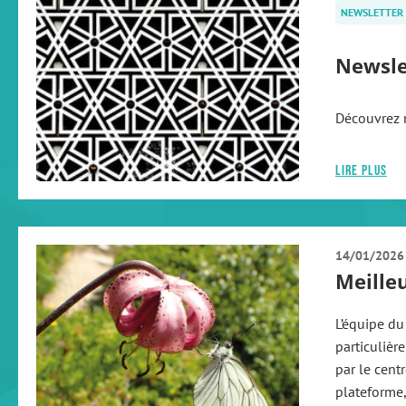
NEWSLETTER
Newsle
Découvrez n
Lire plus
14/01/2026
Meille
L’équipe d
particulièr
par le cent
plateforme,