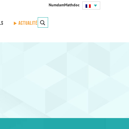
Numdam
Mathdoc
ls
Actualités