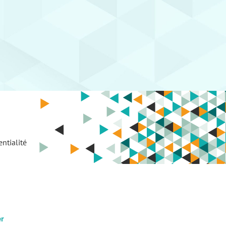
ntialité
er