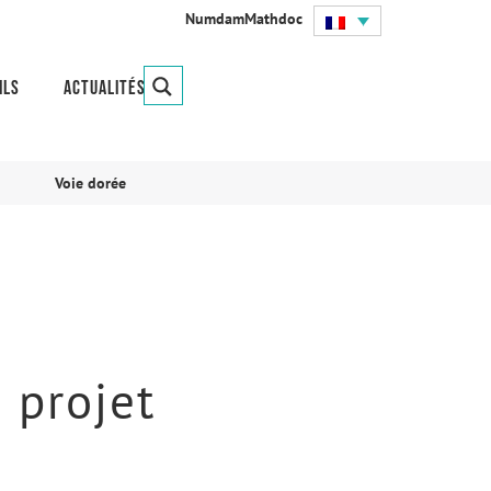
Numdam
Mathdoc
ils
Actualités
Voie dorée
 projet