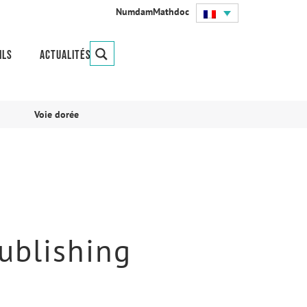
Numdam
Mathdoc
ils
Actualités
Voie dorée
ublishing