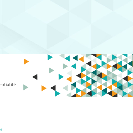
ntialité
er