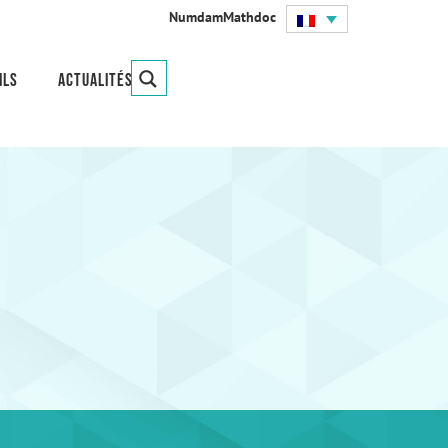
Numdam
Mathdoc
ils
Actualités