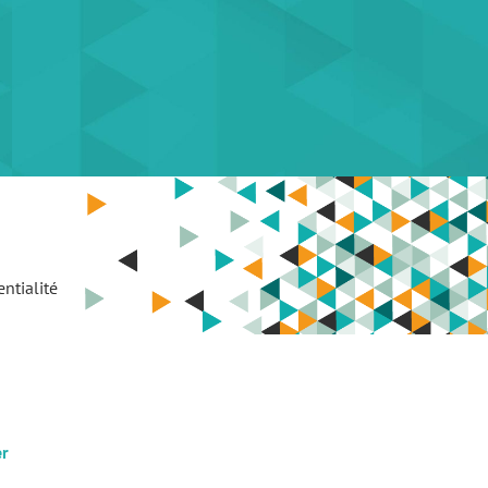
ntialité
er