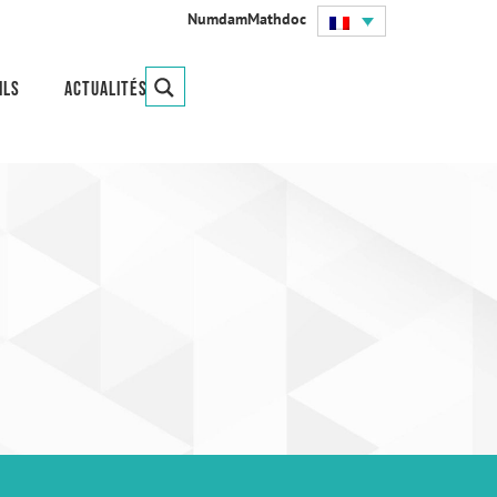
Numdam
Mathdoc
ils
Actualités