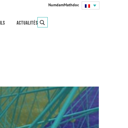
Numdam
Mathdoc
ils
Actualités