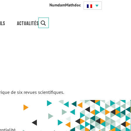
Numdam
Mathdoc
ils
Actualités
ique de six revues scientifiques.
ntialité